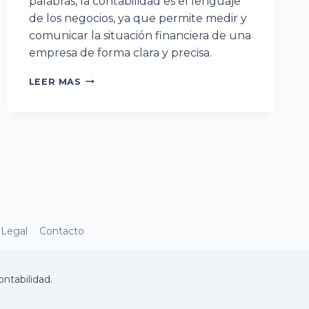
palabras, la contabilidad es el lenguaje
de los negocios, ya que permite medir y
comunicar la situación financiera de una
empresa de forma clara y precisa.
CONTABILIDAD
LEER MAS
–
INTRODUCCIÓN
A
LA
CONTABILIDAD
 Legal
Contacto
ntabilidad.