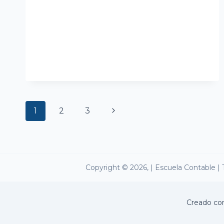
Page
Next
1
2
3
navigation
Page
Copyright © 2026, | Escuela Contable |
Creado c