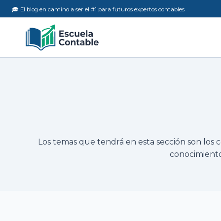
Skip
🎓 El blog en camino a ser el #1 para futuros expertos contables
to
content
Los temas que tendrá en esta sección son los co
conocimiento