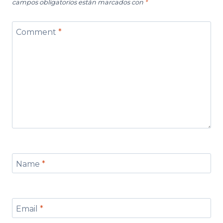
campos obligatorios están marcados con
*
Comment
*
Name
*
Email
*