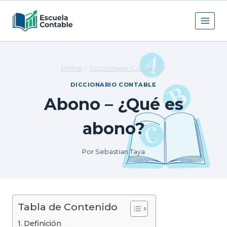
Skip
to
content
Home
/
Diccionario Contable
/
DICCIONARIO CONTABLE
Abono – ¿Qué es
abono?
Por
Sebastian Taya
Tabla de Contenido
Definición