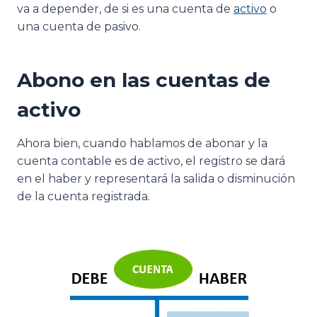
va a depender, de si es una cuenta de
activo
o
una cuenta de pasivo.
Abono en las cuentas de
activo
Ahora bien, cuando hablamos de abonar y la
cuenta contable es de activo, el registro se dará
en el haber y representará la salida o disminución
de la cuenta registrada.