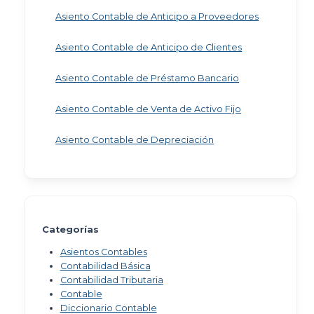
Asiento Contable de Anticipo a Proveedores
Asiento Contable de Anticipo de Clientes
Asiento Contable de Préstamo Bancario
Asiento Contable de Venta de Activo Fijo
Asiento Contable de Depreciación
Categorías
Asientos Contables
Contabilidad Básica
Contabilidad Tributaria
Contable
Diccionario Contable