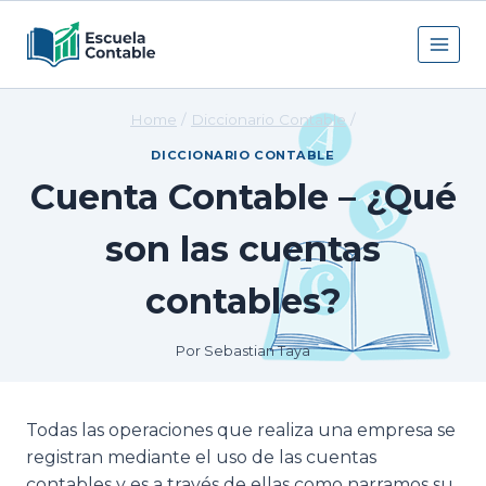
Skip
to
content
Home
/
Diccionario Contable
/
DICCIONARIO CONTABLE
Cuenta Contable – ¿Qué
son las cuentas
contables?
Por
Sebastian Taya
Todas las operaciones que realiza una empresa se
registran mediante el uso de las cuentas
contables y es a través de ellas como narramos su